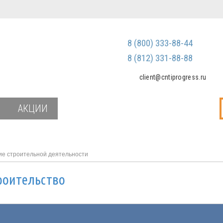
Регистрация
Зарегистриров
8 (800) 333-88-44
Мы не передаем ваш
третьим лицам и не
8 (812) 331-88-88
спам
client@cntiprogress.ru
Забыли паро
АКЦИИ
ие строительной деятельности
роительство