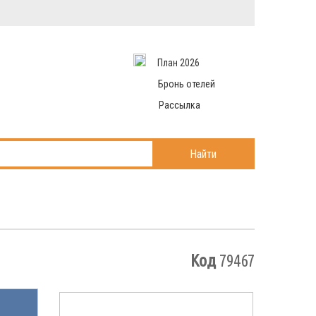
Вход в систему
Email
аться
Пароль
План 2026
и данные
 рассылаем
Запомнить меня
Бронь отелей
Рассылка
Войти в кабинет
ль?
Найти
Код
79467