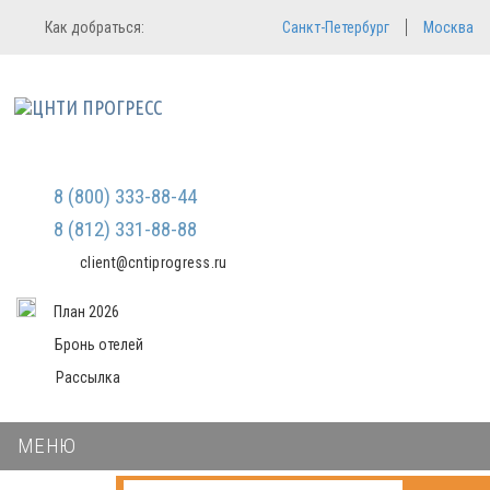
Регистрация
Вход в систему
Как добраться:
Санкт-Петербург
Москва
Email
Зарегистрироваться
Пароль
Мы не передаем ваши данные
третьим лицам и не рассылаем
спам
Запомнить меня
Забыли пароль?
Войти в кабинет
8 (800) 333-88-44
8 (812) 331-88-88
client@cntiprogress.ru
План 2026
Бронь отелей
Рассылка
МЕНЮ