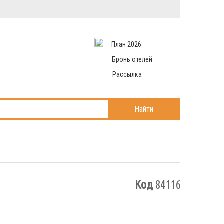
Вход в систему
Email
аться
Пароль
План 2026
и данные
 рассылаем
Запомнить меня
Бронь отелей
Рассылка
Войти в кабинет
ль?
Найти
Код
84116