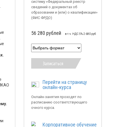
систему «Федеральный реестр
.
сведений о документах об
образовании и (или) о квалификации»
(ФИС ФРДО)
ые
56 280 рублей
в т.ч. НДС 5% 2 680 руб
.
ые
х.
Записаться
е
Перейти на страницу
 ИКАО
онлайн-курса
Онлайн-занятия проходят по
расписанию соответствующего
ему.
очного курса.
ии
Корпоративное обучение