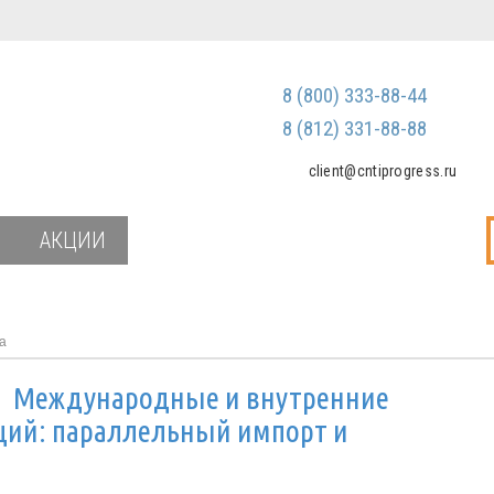
Регистрация
Зарегистриров
8 (800) 333-88-44
Мы не передаем ваш
третьим лицам и не
8 (812) 331-88-88
спам
client@cntiprogress.ru
Забыли паро
АКЦИИ
а
и
Международные и внутренние
кций: параллельный импорт и