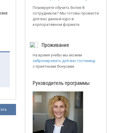
Планируете обучить более 8
озке
сотрудников? Мы готовы провести
для вас данный курс в
корпоративном формате.
й
Проживание
На время учебы мы можем
забронировать для вас гостиницу
с приятными бонусами.
Руководитель программы
тать