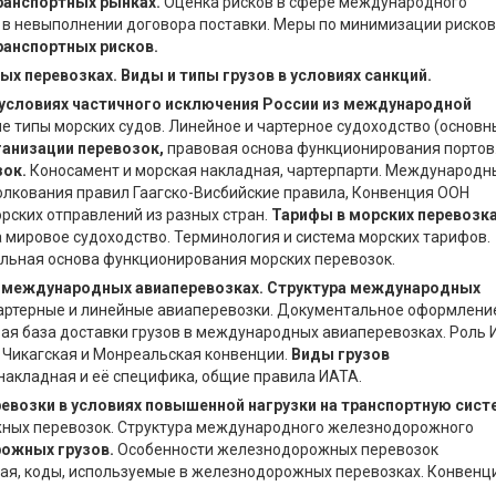
ранспортных рынках.
Оценка рисков в сфере международного
в в невыполнении договора поставки. Меры по минимизации рисков
ранспортных рисков.
х перевозках. Виды и типы грузов в условиях санкций.
 условиях частичного исключения России из международной
 типы морских судов. Линейное и чартерное судоходство (основн
ганизации перевозок,
правовая основа функционирования портов
ок.
Коносамент и морская накладная, чартерпарти. Международн
олкования правил Гаагско-Висбийские правила, Конвенция ООН
орских отправлений из разных стран.
Тарифы в морских перевозка
мировое судоходство. Терминология и система морских тарифов.
льная основа функционирования морских перевозок.
в международных авиаперевозках. Структура международных
артерные и линейные авиаперевозки. Документальное оформлени
ая база доставки грузов в международных авиаперевозках. Роль
 Чикагская и Монреальская конвенции.
Виды грузов
акладная и её специфика, общие правила ИАТА.
озки в условиях повышенной нагрузки на транспортную сист
ых перевозок. Структура международного железнодорожного
ожных грузов.
Особенности железнодорожных перевозок
ая, коды, используемые в железнодорожных перевозках. Конвенц