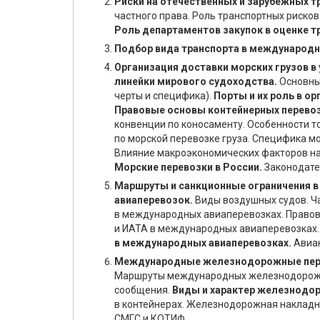
Риски на отечественных и зарубежных т
частного права. Роль транспортных риско
Роль департаментов закупок в оценке т
Подбор вида транспорта в международны
Организация доставки морских грузов в
линейки мирового судоходства.
Основные
черты и специфика).
Порты и их роль в ор
Правовые основы контейнерных перевоз
конвенции по коносаменту. Особенности т
по морской перевозке груза. Специфика м
Влияние макроэкономических факторов на 
Морские перевозки в России.
Законодате
Маршруты и санкционные ограничения 
авиаперевозок.
Виды воздушных судов. Ч
в международных авиаперевозках. Правов
и ИАТА в международных авиаперевозках.
в международных авиаперевозках.
Авиан
Международные железнодорожные перев
Маршруты международных железнодорожн
сообщения.
Виды и характер железнодор
в контейнерах. Железнодорожная накладн
СМГС и КОТИФ.