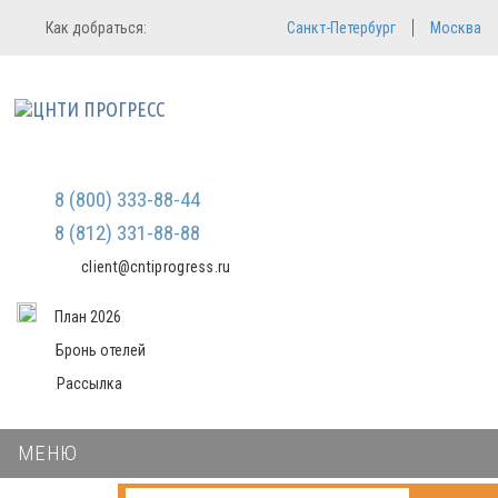
Регистрация
Вход в систему
Как добраться:
Санкт-Петербург
Москва
Email
Зарегистрироваться
Пароль
Мы не передаем ваши данные
третьим лицам и не рассылаем
спам
Запомнить меня
Забыли пароль?
Войти в кабинет
8 (800) 333-88-44
8 (812) 331-88-88
client@cntiprogress.ru
План 2026
Бронь отелей
Рассылка
МЕНЮ