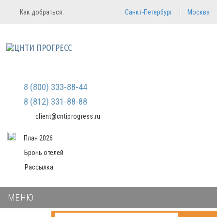
Регистрация
Вход в систему
Как добраться:
Санкт-Петербург
Москва
Email
Зарегистрироваться
Пароль
Мы не передаем ваши данные
третьим лицам и не рассылаем
спам
Запомнить меня
Забыли пароль?
Войти в кабинет
8 (800) 333-88-44
8 (812) 331-88-88
client@cntiprogress.ru
План 2026
Бронь отелей
Рассылка
МЕНЮ