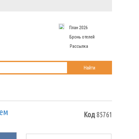
Вход в систему
Email
аться
Пароль
План 2026
и данные
 рассылаем
Запомнить меня
Бронь отелей
Рассылка
Войти в кабинет
ль?
Найти
аем
Код
85761