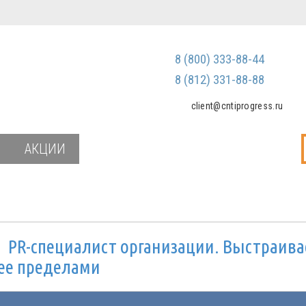
Регистрация
Зарегистриров
8 (800) 333-88-44
Мы не передаем ваш
третьим лицам и не
8 (812) 331-88-88
спам
client@cntiprogress.ru
Забыли паро
АКЦИИ
и
PR-специалист организации. Выстраив
 ее пределами