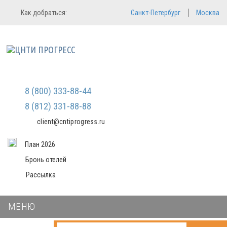
Регистрация
Вход в систему
Как добраться:
Санкт-Петербург
Москва
Email
Зарегистрироваться
Пароль
Мы не передаем ваши данные
третьим лицам и не рассылаем
спам
Запомнить меня
Забыли пароль?
Войти в кабинет
8 (800) 333-88-44
8 (812) 331-88-88
client@cntiprogress.ru
План 2026
Бронь отелей
Рассылка
МЕНЮ