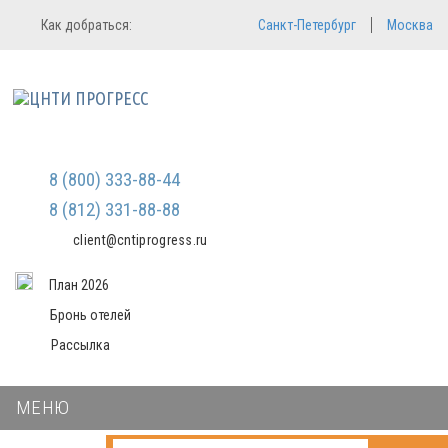
Регистрация
Вход в систему
Как добраться:
Санкт-Петербург
Москва
Email
Зарегистрироваться
Пароль
Мы не передаем ваши данные
третьим лицам и не рассылаем
спам
Запомнить меня
Забыли пароль?
Войти в кабинет
8 (800) 333-88-44
8 (812) 331-88-88
client@cntiprogress.ru
План 2026
Бронь отелей
Рассылка
МЕНЮ