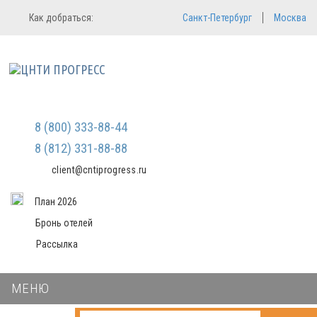
Регистрация
Вход в систему
Как добраться:
Санкт-Петербург
Москва
Email
Зарегистрироваться
Пароль
Мы не передаем ваши данные
третьим лицам и не рассылаем
спам
Запомнить меня
Забыли пароль?
Войти в кабинет
8 (800) 333-88-44
8 (812) 331-88-88
client@cntiprogress.ru
План 2026
Бронь отелей
Рассылка
МЕНЮ