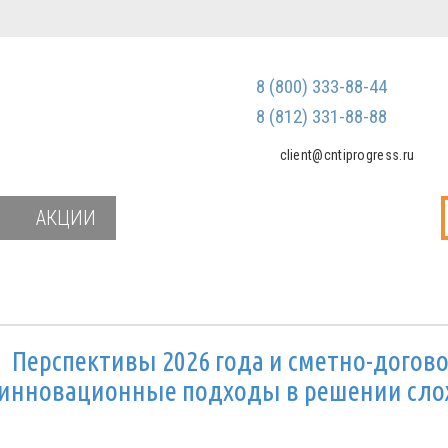
Регистрация
Зарегистриров
8 (800) 333-88-44
Мы не передаем ваш
третьим лицам и не
8 (812) 331-88-88
спам
client@cntiprogress.ru
Забыли паро
АКЦИИ
и
Перспективы 2026 года и сметно-догов
: инновационные подходы в решении сл