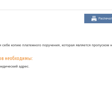
Распеча
 себе копию платежного поручения, которая является пропуском н
ов необходимы:
ридический адрес.