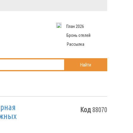
Вход в систему
Email
аться
Пароль
План 2026
и данные
 рассылаем
Запомнить меня
Бронь отелей
Рассылка
Войти в кабинет
ль?
Найти
орная
Код
88070
ожных