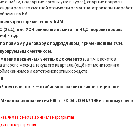
е ошибки, надзорные органы уже в курсе), спорные вопросы
ок для расчета сметной стоимости ремонтно-строительных работ
роблемы по КА.
овень цен с применением БИМ.
С (22%), для УСН снижение лимита по НДС, корректировка
я) и т.д.
по прямому договору с подрядчиком, применяющим УСН.
, курируемым сметчиком.
мление первичных учетных документов,
в т.ч. расчетов
а второго месяца текущего квартала (ещё нет мониторинга
роймеханизмов и автотранспортных средств.
Я.
й деятельности — стабильное развитие инвестиционно-
Минздравсоцразвития РФ от 23.04.2008 № 188 и «новому» реес
ее, чем за 2 месяца до начала мероприятия
одителю мероприятия.