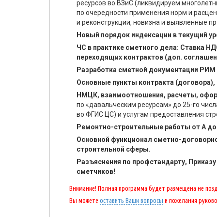
ресурсов во ВЗиС (ликвидируем многолетни
по очередности применения норм и расцен
и реконструкции, новизна и выявленные п
Новый порядок индексации в текущий ур
ЧС в практике сметного дела: Ставка НД
переходящих контрактов (доп. соглашени
Разработка сметной документации РИМ 
Основные пункты контракта (договора)
НМЦК, взаимоотношения, расчеты, офор
по «давальческим ресурсам» до 25-го числ
во ФГИС ЦС) и услугам предоставления ст
Ремонтно-строительные работы от А до 
Основной функционал сметно-договорно
строительной сферы.
Разъяснения по профстандарту, Приказу 
сметчиков!
Внимание! Полная программа будет размещена не поздн
Вы можете
оставить Ваши вопросы
и пожелания руков