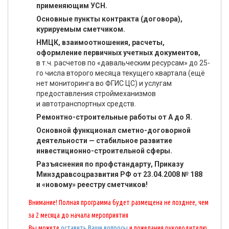
применяющим УСН.
Основные пункты контракта (договора),
курируемым сметчиком.
НМЦК, взаимоотношения, расчеты,
оформление первичных учетных документов,
в т.ч. расчетов по «давальческим ресурсам» до 25-
го числа второго месяца текущего квартала (ещё
нет мониторинга во ФГИС ЦС) и услугам
предоставления строймеханизмов
и автотранспортных средств.
Ремонтно-строительные работы от А до Я.
Основной функционал сметно-договорной
деятельности — стабильное развитие
инвестиционно-строительной сферы.
Разъяснения по профстандарту, Приказу
Минздравсоцразвития РФ от 23.04.2008 № 188
и «новому» реестру сметчиков!
Внимание! Полная программа будет размещена не позднее, чем
за 2 месяца до начала мероприятия
Вы можете
оставить Ваши вопросы
и пожелания руководителю