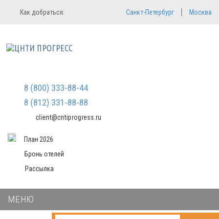
Регистрация
Вход в систему
Как добраться:
Санкт-Петербург
Москва
Email
Зарегистрироваться
Пароль
Мы не передаем ваши данные
третьим лицам и не рассылаем
спам
Запомнить меня
Забыли пароль?
Войти в кабинет
8 (800) 333-88-44
8 (812) 331-88-88
client@cntiprogress.ru
План 2026
Бронь отелей
Рассылка
МЕНЮ