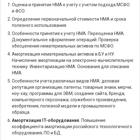
Оценка и принятие НМА к учету с учетом подхода МСФО
и ФСО.
Определение первоначальной стоимости НМА и срока
полезного использования.
Особенности принятия к учету НМА. Переоценка НМА.
Документальное оформление операций. Проверка
обесценения нематериальных активов по МСФО.
Амортизация нематериальных активов в БУ и НУ.
Начисление амортизации на электронно-вычислительную
технику. Инвентаризация НМА. Основания для списания
НМА.
Особенности учета различных видов НМА: деловая
репутация организации; патенты; товарные знаки; мерчи;
ноу-хау; программы для ЭВМ; создание сайта; бренда;
компьютерного персонажа; служебного произведения,
изобретения, полезной модели и промышленного
образца.
Амортизация IT-оборудования.
Повышение
коэффициента амортизации российского технологичного
оборудования, ПО и БД.