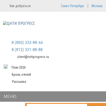
Регистрация
Вход в систему
Как добраться:
Санкт-Петербург
Москва
Email
Зарегистрироваться
Пароль
Мы не передаем ваши данные
третьим лицам и не рассылаем
спам
Запомнить меня
Забыли пароль?
Войти в кабинет
8 (800) 333-88-44
8 (812) 331-88-88
client@cntiprogress.ru
План 2026
Бронь отелей
Рассылка
МЕНЮ