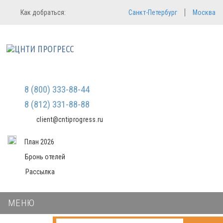
Регистрация
Вход в систему
Как добраться:
Санкт-Петербург
Москва
Email
Зарегистрироваться
Пароль
Мы не передаем ваши данные
третьим лицам и не рассылаем
спам
Запомнить меня
Забыли пароль?
Войти в кабинет
8 (800) 333-88-44
8 (812) 331-88-88
client@cntiprogress.ru
План 2026
Бронь отелей
Рассылка
МЕНЮ