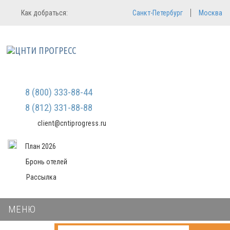
Регистрация
Вход в систему
Как добраться:
Санкт-Петербург
Москва
Email
Зарегистрироваться
Пароль
Мы не передаем ваши данные
третьим лицам и не рассылаем
спам
Запомнить меня
Забыли пароль?
Войти в кабинет
8 (800) 333-88-44
8 (812) 331-88-88
client@cntiprogress.ru
План 2026
Бронь отелей
Рассылка
МЕНЮ