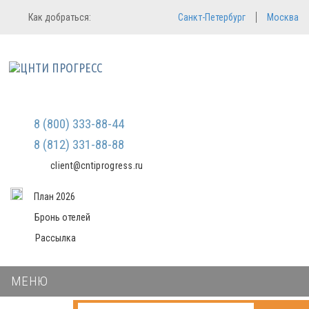
Регистрация
Вход в систему
Как добраться:
Санкт-Петербург
Москва
Email
Зарегистрироваться
Пароль
Мы не передаем ваши данные
третьим лицам и не рассылаем
спам
Запомнить меня
Забыли пароль?
Войти в кабинет
8 (800) 333-88-44
8 (812) 331-88-88
client@cntiprogress.ru
План 2026
Бронь отелей
Рассылка
МЕНЮ