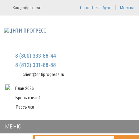
Регистрация
Вход в систему
Как добраться:
Санкт-Петербург
Москва
Email
Зарегистрироваться
Пароль
Мы не передаем ваши данные
третьим лицам и не рассылаем
спам
Запомнить меня
Забыли пароль?
Войти в кабинет
8 (800) 333-88-44
8 (812) 331-88-88
client@cntiprogress.ru
План 2026
Бронь отелей
Рассылка
МЕНЮ