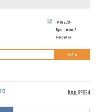
Вход в систему
Email
аться
Пароль
План 2026
и данные
 рассылаем
Запомнить меня
Бронь отелей
Рассылка
Войти в кабинет
ль?
Найти
го
Код
89824