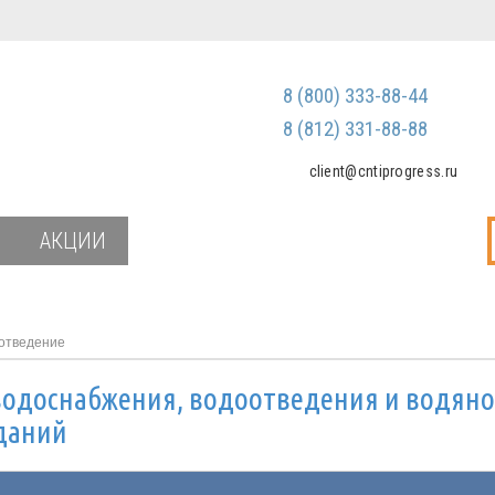
Регистрация
Зарегистриров
8 (800) 333-88-44
Мы не передаем ваш
третьим лицам и не
8 (812) 331-88-88
спам
client@cntiprogress.ru
Забыли паро
АКЦИИ
отведение
одоснабжения, водоотведения и водяно
даний