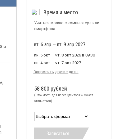
Время и место
Учиться можно с компьютера или
смартфона.
вт. 6 апр — пт. 9 апр 2027
й и
пн. 5 окт — чт. 8 окт 2026 в 09:30
пн. 4 окт — чт. 7 окт 2027
Запросить другие даты
м,
58 800 рублей
(Стоимость для нерезидентов РФ может
отличаться)
ы
я.
Записаться