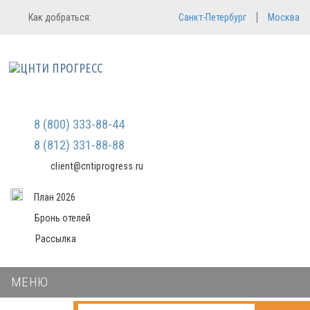
Регистрация
Вход в систему
Как добраться:
Санкт-Петербург
Москва
Email
Зарегистрироваться
Пароль
Мы не передаем ваши данные
третьим лицам и не рассылаем
спам
Запомнить меня
Забыли пароль?
Войти в кабинет
8 (800) 333-88-44
8 (812) 331-88-88
client@cntiprogress.ru
План 2026
Бронь отелей
Рассылка
МЕНЮ