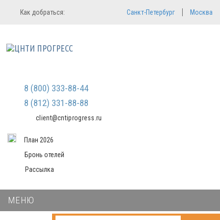
Регистрация
Вход в систему
Как добраться:
Санкт-Петербург
Москва
Email
Зарегистрироваться
Пароль
Мы не передаем ваши данные
третьим лицам и не рассылаем
спам
Запомнить меня
Забыли пароль?
Войти в кабинет
8 (800) 333-88-44
8 (812) 331-88-88
client@cntiprogress.ru
План 2026
Бронь отелей
Рассылка
МЕНЮ