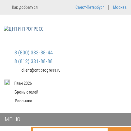
Регистрация
Вход в систему
Как добраться:
Санкт-Петербург
Москва
Email
Зарегистрироваться
Пароль
Мы не передаем ваши данные
третьим лицам и не рассылаем
спам
Запомнить меня
Забыли пароль?
Войти в кабинет
8 (800) 333-88-44
8 (812) 331-88-88
client@cntiprogress.ru
План 2026
Бронь отелей
Рассылка
МЕНЮ