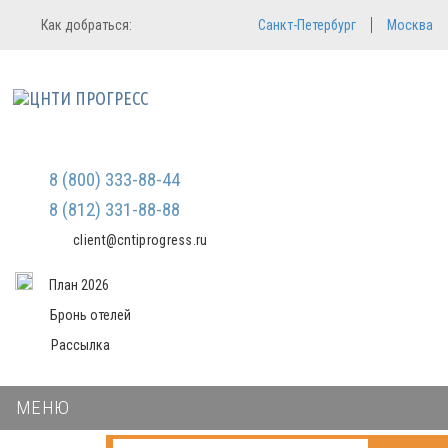
Регистрация
Вход в систему
Как добраться:
Санкт-Петербург
Москва
Email
Зарегистрироваться
Мы не передаем ваши данные
Пароль
третьим лицам и не рассылаем
спам
Запомнить меня
Забыли пароль?
8 (800) 333-88-44
Войти в кабинет
8 (812) 331-88-88
client@cntiprogress.ru
План 2026
Бронь отелей
Рассылка
МЕНЮ