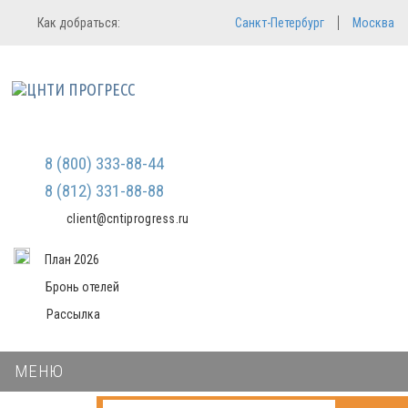
Регистрация
Вход в систему
Как добраться:
Санкт-Петербург
Москва
Email
Зарегистрироваться
Пароль
Мы не передаем ваши данные
третьим лицам и не рассылаем
спам
Запомнить меня
Забыли пароль?
Войти в кабинет
8 (800) 333-88-44
8 (812) 331-88-88
client@cntiprogress.ru
План 2026
Бронь отелей
Рассылка
МЕНЮ