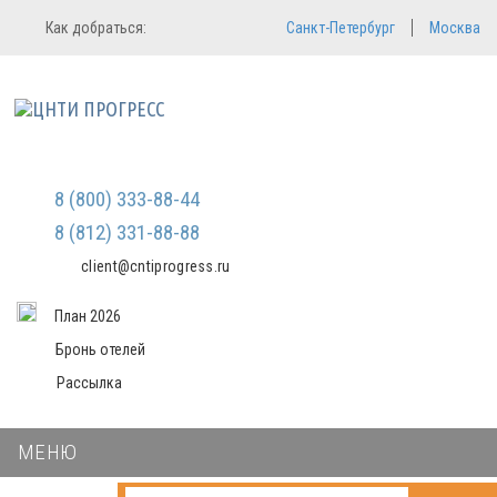
Регистрация
Вход в систему
Как добраться:
Санкт-Петербург
Москва
Email
Зарегистрироваться
Пароль
Мы не передаем ваши данные
третьим лицам и не рассылаем
спам
Запомнить меня
Забыли пароль?
Войти в кабинет
8 (800) 333-88-44
8 (812) 331-88-88
client@cntiprogress.ru
План 2026
Бронь отелей
Рассылка
МЕНЮ