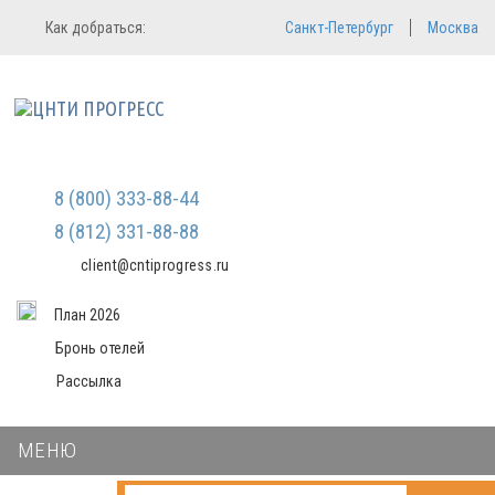
Регистрация
Вход в систему
Как добраться:
Санкт-Петербург
Москва
Email
Зарегистрироваться
Пароль
Мы не передаем ваши данные
третьим лицам и не рассылаем
спам
Запомнить меня
Забыли пароль?
Войти в кабинет
8 (800) 333-88-44
8 (812) 331-88-88
client@cntiprogress.ru
План 2026
Бронь отелей
Рассылка
МЕНЮ