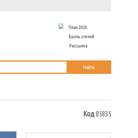
Вход в систему
Email
аться
Пароль
План 2026
и данные
 рассылаем
Запомнить меня
Бронь отелей
Рассылка
Войти в кабинет
ль?
Найти
Код
85835