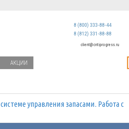
Регистрация
Зарегистриров
8 (800) 333-88-44
Мы не передаем ваш
третьим лицам и не
8 (812) 331-88-88
спам
client@cntiprogress.ru
Забыли паро
АКЦИИ
 системе управления запасами. Работа с