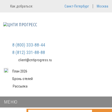
Регистрация
Вход в систему
Как добраться:
Санкт-Петербург
Москва
Email
Зарегистрироваться
Пароль
Мы не передаем ваши данные
третьим лицам и не рассылаем
спам
Запомнить меня
Забыли пароль?
Войти в кабинет
8 (800) 333-88-44
8 (812) 331-88-88
client@cntiprogress.ru
План 2026
Бронь отелей
Рассылка
МЕНЮ