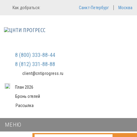
Регистрация
Вход в систему
Как добраться:
Санкт-Петербург
Москва
Email
Зарегистрироваться
Мы не передаем ваши данные
Пароль
третьим лицам и не рассылаем
спам
Запомнить меня
Забыли пароль?
8 (800) 333-88-44
Войти в кабинет
8 (812) 331-88-88
client@cntiprogress.ru
План 2026
Бронь отелей
Рассылка
МЕНЮ