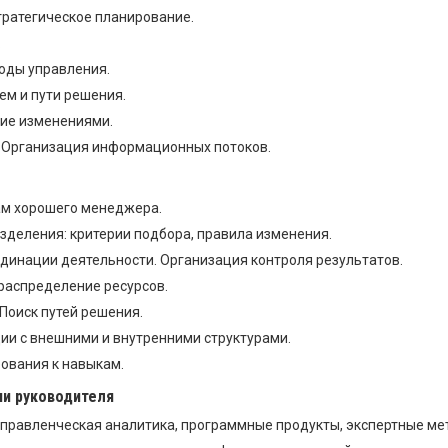
тратегическое планирование.
.
оды управления.
ем и пути решения.
ие изменениями.
 Организация информационных потоков.
ам хорошего менеджера.
деления: критерии подбора, правила изменения.
динации деятельности. Организация контроля результатов.
распределение ресурсов.
Поиск путей решения.
и с внешними и внутренними структурами.
ования к навыкам.
и руководителя
управленческая аналитика, программные продукты, экспертные ме