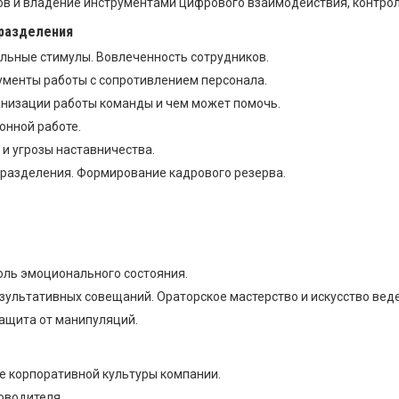
ов и владение инструментами цифрового взаимодействия, контрол
дразделения
льные стимулы. Вовлеченность сотрудников.
ументы работы с сопротивлением персонала.
анизации работы команды и чем может помочь.
онной работе.
и угрозы наставничества.
разделения. Формирование кадрового резерва.
оль эмоционального состояния.
ультативных совещаний. Ораторское мастерство и искусство вед
ащита от манипуляций.
 корпоративной культуры компании.
оводителя.