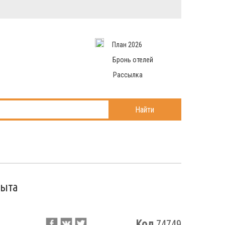
Вход в систему
Email
аться
Пароль
План 2026
и данные
 рассылаем
Запомнить меня
Бронь отелей
Рассылка
Войти в кабинет
ль?
Найти
рыта
Код
74749