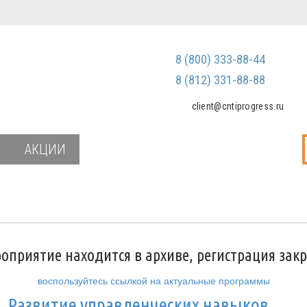
Регистрация
Зарегистриров
8 (800) 333-88-44
Мы не передаем ваш
третьим лицам и не
8 (812) 331-88-88
спам
client@cntiprogress.ru
Забыли паро
АКЦИИ
оприятие находится в архиве, регистрация зак
воспользуйтесь ссылкой на актуальные программы
и
Развитие управленческих навыков.