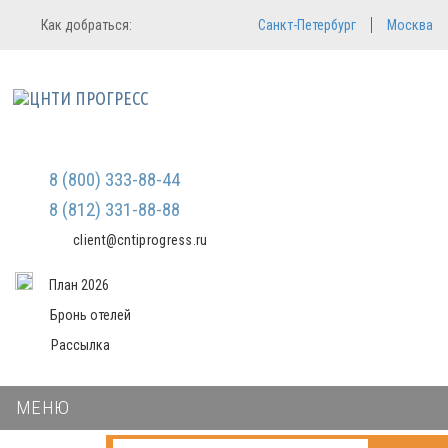
Регистрация
Вход в систему
Как добраться:
Санкт-Петербург
Москва
Email
Зарегистрироваться
Пароль
Мы не передаем ваши данные
третьим лицам и не рассылаем
спам
Запомнить меня
Забыли пароль?
Войти в кабинет
8 (800) 333-88-44
8 (812) 331-88-88
client@cntiprogress.ru
План 2026
Бронь отелей
Рассылка
МЕНЮ